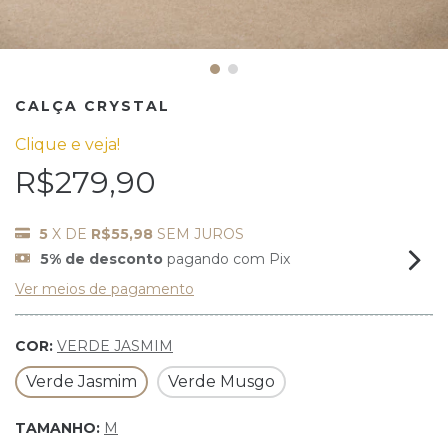
CALÇA CRYSTAL
Clique e veja!
R$279,90
5
X DE
R$55,98
SEM JUROS
5% de desconto
pagando com Pix
Ver meios de pagamento
COR:
VERDE JASMIM
Verde Jasmim
Verde Musgo
TAMANHO:
M