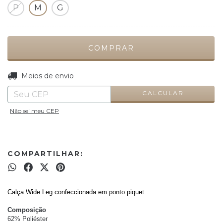
P
M
G
ALTERAR CEP
Entregas para o CEP:
Meios de envio
CALCULAR
Não sei meu CEP
COMPARTILHAR:
Calça Wide Leg confeccionada em ponto piquet.
Composição
62% Poliéster