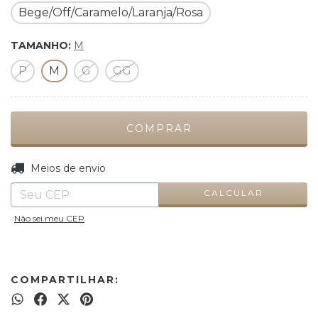
Bege/Off/Caramelo/Laranja/Rosa
TAMANHO:
M
P
M
G
GG
ALTERAR CEP
Entregas para o CEP:
Meios de envio
CALCULAR
Não sei meu CEP
COMPARTILHAR: