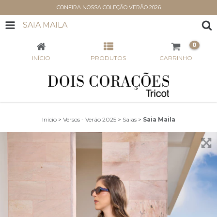
CONFIRA NOSSA COLEÇÃO VERÃO 2026
SAIA MAILA
0
INÍCIO
PRODUTOS
CARRINHO
Início
>
Versos - Verão 2025
>
Saias
>
Saia Maila