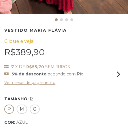
VESTIDO MARIA FLÁVIA
Clique e veja!
R$389,90
7
X DE
R$55,70
SEM JUROS
5% de desconto
pagando com Pix
Ver meios de pagamento
TAMANHO:
P
P
M
G
COR:
AZUL