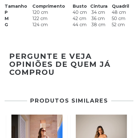
Tamanho
Comprimento
Busto
Cintura
Quadril
P
120 cm
40 cm
34 cm
48 cm
M
122 cm
42 cm
36 cm
50 cm
G
124 cm
44 cm
38 cm
52 cm
PERGUNTE E VEJA
OPINIÕES DE QUEM JÁ
COMPROU
PRODUTOS SIMILARES