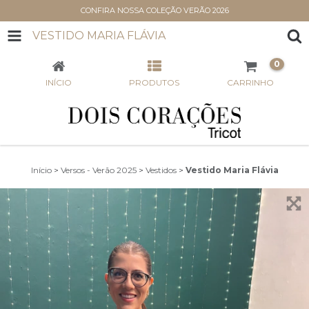
CONFIRA NOSSA COLEÇÃO VERÃO 2026
VESTIDO MARIA FLÁVIA
0
INÍCIO
PRODUTOS
CARRINHO
Início
>
Versos - Verão 2025
>
Vestidos
>
Vestido Maria Flávia